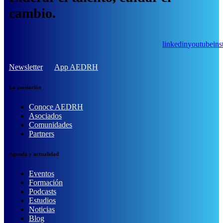
cambio.
linkedin
youtube
in
Newsletter
App AEDRH
La asosiación
Conoce AEDRH
Asociados
Comunidades
Partners
Agenda y actualidad
Eventos
Formación
Podcasts
Estudios
Noticias
Blog