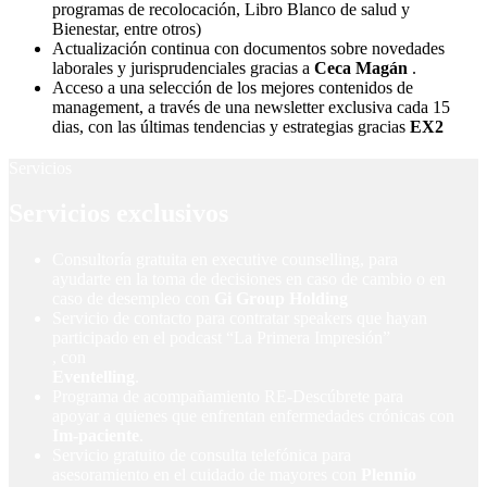
programas de recolocación, Libro Blanco de salud y
Bienestar, entre otros)
Actualización continua con documentos sobre novedades
laborales y jurisprudenciales gracias a
Ceca Magán
.
Acceso a una selección de los mejores contenidos de
management, a través de una newsletter exclusiva cada 15
dias, con las últimas tendencias y estrategias gracias
EX2
Servicios
Servicios exclusivos
Consultoría gratuita en executive counselling, para
ayudarte en la toma de decisiones en caso de cambio o en
caso de desempleo con
Gi Group Holding
Servicio de contacto para contratar speakers que hayan
participado en el podcast “La Primera Impresión”
, con
Eventelling
.
Programa de acompañamiento RE-Descúbrete para
apoyar a quienes que enfrentan enfermedades crónicas con
Im-paciente
.
Servicio gratuito de consulta telefónica para
asesoramiento en el cuidado de mayores con
Plennio